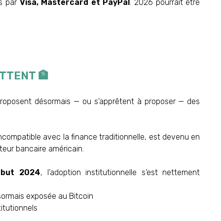
és par
Visa, Mastercard et PayPal
. 2026 pourrait être
TTENT 🏦
roposent désormais — ou s’apprêtent à proposer — des
compatible avec la finance traditionnelle, est devenu en
teur bancaire américain.
ébut 2024
, l’adoption institutionnelle s’est nettement
sormais exposée au Bitcoin
titutionnels