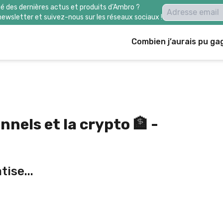
é des dernières actus et produits d’Ambro ?
newsletter et suivez-nous sur les réseaux sociaux !
Combien j’aurais pu ga
nnels et la crypto 🏦 -
tise...