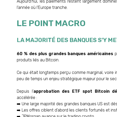
Aujourd’hui, les paiements restent largement domin
l’année où l’Europe tranche.
LE POINT MACRO
LA MAJORITÉ DES BANQUES S'Y ME
60 % des plus grandes banques américaines
p
produits liés au Bitcoin.
Ce qui était longtemps perçu comme marginal, voire in
peu de temps un enjeu stratégique majeur pour le sec
Depuis l’
approbation des ETF spot Bitcoin d
accélérée :
➡️ Une large majorité des grandes banques US est dé
➡️ Les offres ciblent d’abord les clients fortunés et ins
➡️ JPMorgan avance sur le trading crypto