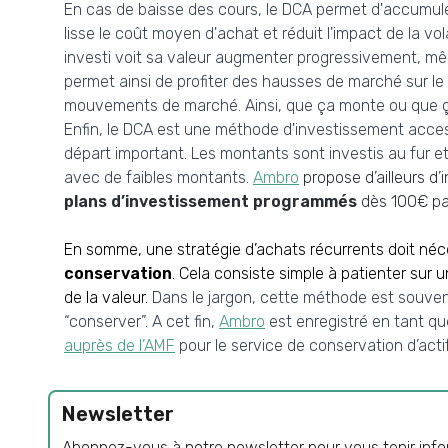
En cas de baisse des cours, le DCA permet d'accumule
lisse le coût moyen d'achat et réduit l'impact de la vola
investi voit sa valeur augmenter progressivement, mê
permet ainsi de profiter des hausses de marché sur le 
mouvements de marché. Ainsi, que ça monte ou que ça
Enfin, le DCA est une méthode d'investissement access
départ important. Les montants sont investis au fur 
avec de faibles montants.
Ambro
propose d’ailleurs d’i
plans d’investissement programmés
dès 100€ pa
En somme, une stratégie d’achats récurrents doit né
conservation
. Cela consiste simple à patienter sur
de la valeur.
Dans le jargon, cette méthode est souvent
“conserver”. A cet fin,
Ambro
est enregistré en tant q
auprès de l’AMF
pour le service de conservation d’act
Newsletter
Abonnez-vous à notre newsletter pour vous tenir infor