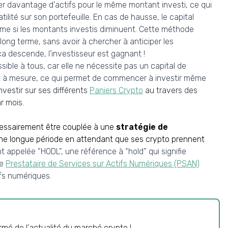
r davantage d'actifs pour le même montant investi, ce qui
tilité sur son portefeuille. En cas de hausse, le capital
me si les montants investis diminuent. Cette méthode
long terme, sans avoir à chercher à anticiper les
 descende, l’investisseur est gagnant !
ible à tous, car elle ne nécessite pas un capital de
et à mesure, ce qui permet de commencer à investir même
nvestir sur ses différents
Paniers Crypto
au travers des
r mois.
cessairement être couplée à une
stratégie de
 une longue période en attendant que ses crypto prennent
 appelée “HODL”, une référence à “hold” qui signifie
ue
Prestataire de Services sur Actifs Numériques (PSAN)
ifs numériques.
mé de l'actualité du marché crypto !