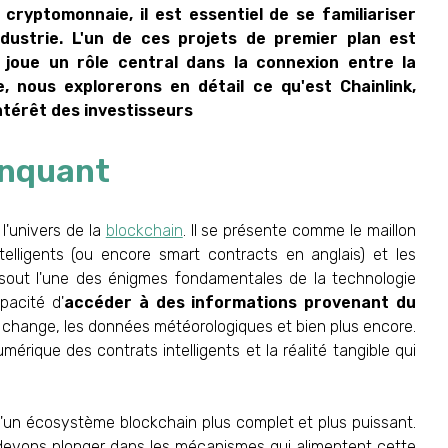
cryptomonnaie, il est essentiel de se familiariser
dustrie. L'un de ces projets de premier plan est
i joue un rôle central dans la connexion entre la
, nous explorerons en détail ce qu'est Chainlink,
intérêt des investisseurs
anquant
l'univers de la
blockchain
. Il se présente comme le maillon
ntelligents (ou encore
smart contracts
en anglais) et les
ésout l'une des énigmes fondamentales de la technologie
pacité d'
accéder à des informations provenant du
 de change, les données météorologiques et bien plus encore.
rique des contrats intelligents et la réalité tangible qui
d'un écosystème blockchain plus complet et plus puissant.
devons plonger dans les mécanismes qui alimentent cette