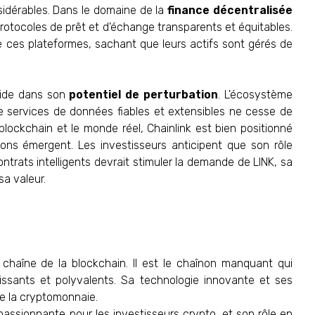
sidérables. Dans le domaine de la
finance décentralisée
protocoles de prêt et d'échange transparents et équitables.
 de ces plateformes, sachant que leurs actifs sont gérés de
éside dans son
potentiel de perturbation
. L'écosystème
e services de données fiables et extensibles ne cesse de
a blockchain et le monde réel, Chainlink est bien positionné
ons émergent. Les investisseurs anticipent que son rôle
ntrats intelligents devrait stimuler la demande de LINK, sa
a valeur.
a chaîne de la blockchain. Il est le chaînon manquant qui
uissants et polyvalents. Sa technologie innovante et ses
de la cryptomonnaie.
passionnante pour les investisseurs crypto, et son rôle en