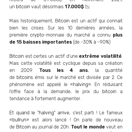
un
bitcoin
vaut désormais
17.000$
📉
Mais historiquement, B
itcoin
est un actif qui connait
bien les crises. Sur les 10 dernières années, la
première
crypto
-monnaie du marché a connu
plus
de 15 baisses importantes
(de -30% à -90%)
B
itcoin
est certes un actif d’une
extrême volatilité
.
Mais cette volatilité est cyclique depuis sa création
en 2009.
Tous les 4 ans
, la quantité
de
bitcoins
émis sur le marché est divisée par 2. Ce
phénomène est appelé le «
halving
». En réduisant
l’offre face à la demande, le prix du
bitcoin
a
tendance à fortement augmenter .
Et quand le "
halving
" arrive,
c’est parti ! Le fameux
«
bullrun
» est alors lancé ! On parle de nouveau
de
Bitcoin
au journal de 20h.
Tout le monde
veut en