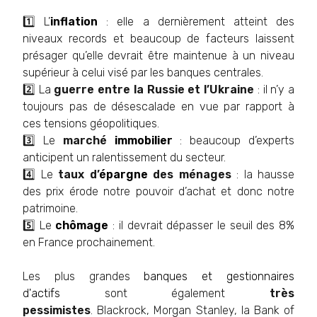
1️⃣ L’
inflation
: elle a dernièrement atteint des
niveaux records et beaucoup de facteurs laissent
présager qu’elle devrait être maintenue à un niveau
supérieur à celui visé par les banques centrales.
2️⃣ La
guerre entre la Russie et l’Ukraine
: il n’y a
toujours pas de désescalade en vue par rapport à
ces tensions géopolitiques.
3️⃣ Le
marché
immobilier
: beaucoup d’experts
anticipent un ralentissement du secteur.
4️⃣ Le
taux d’
épargne
des ménages
: la hausse
des prix érode notre pouvoir d’achat et donc notre
patrimoine.
5️⃣ Le
chômage
: il devrait dépasser le seuil des 8%
en France prochainement.
Les plus grandes
banques
et gestionnaires
d'actifs
sont également
très
pessimistes
. Blackrock, Morgan Stanley, la Bank of